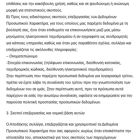
επιθέσεις και την κακόβουλη χρήση, καθώς και σε ψευδώνυμη ή ανώνυμη
μορφή για στατιστικούς σκοπούς.
Β) Προς τους ειδικότερους σκοπούς επεξεργασίας των Δεδομένων
Προσωπικού Χαρακτήρα, για τους οποίους μας παρέχετε δεδομένα με τη
βούλησή σας, ήτοι όταν επιθυμείτε να επικοινωνήσετε μαζί μας μέσω
μηνύματος ηλεκτρονικού ταχυδρομείου ή αν εγγραφείτε ως συνδρομητές
για κάποιες υπηρεσίες καθώς και όταν μας παραθέτετε σχόλια, συλλέγει και
επεξεργάζεται τις ακόλουθες πληροφορίες:
– Ονοματεπώνυμο
-Στοιχεία επικοινωνίας (τηλέφωνο επικοινωνίας, διεύθυνση κατοικίας,
ταχυδρομικός κώδικας, διεύθυνση ηλεκτρονικού ταχυδρομείου).
Στην περίπτωση που παρέχετε προσωπικά δεδομένα για λογαριασμό τρίτου,
πρέπει να έχετε λάβει τη συναίνεση του τρίτου πριν την γνωστοποίηση των
δεδομένων του σε εμάς. Στην περίπτωση αυτή, πριν τα πρόσωπα αυτά
παρέχουν σε εσάς την ανωτέρω συναίνεση, οφείλετε να ενημερώσετε για την
παρούσα πολιτική προστασίας προσωπικών δεδομένων.
3. Σκοποί επεξεργασίας και νομική βάση αυτών
Ο Αποδέκτης συλλέγει, επεξεργάζεται και χρησιμοποιεί τα Δεδομένα
Προσωπικού Χαρακτήρα που σας αφορούν, κυρίως όταν επισκέπτεστε την
ιστοσελίδα του, αποκλειστικά για τους σκοπούς των παρεχόμενων