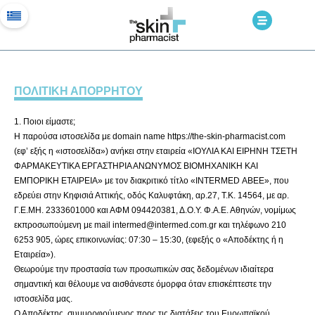
ΠΟΛΙΤΙΚΗ ΑΠΟΡΡΗΤΟΥ
1. Ποιοι είμαστε;
Η παρούσα ιστοσελίδα με domain name https://the-skin-pharmacist.com
(εφ’ εξής η «ιστοσελίδα») ανήκει στην εταιρεία «ΙΟΥΛΙΑ ΚΑΙ ΕΙΡΗΝΗ ΤΣΕΤΗ
ΦΑΡΜΑΚΕΥΤΙΚΑ ΕΡΓΑΣΤΗΡΙΑ ΑΝΩΝΥΜΟΣ ΒΙΟΜΗΧΑΝΙΚΗ ΚΑΙ
ΕΜΠΟΡΙΚΗ ΕΤΑΙΡΕΙΑ» με τον διακριτικό τίτλο «INTERMED ΑΒΕΕ», που
εδρεύει στην Κηφισιά Αττικής, οδός Καλυφτάκη, αρ.27, Τ.Κ. 14564, με αρ.
Γ.Ε.ΜΗ. 2333601000 και ΑΦΜ 094420381, Δ.Ο.Υ. Φ.Α.Ε. Αθηνών, νομίμως
εκπροσωπούμενη με mail intermed@intermed.com.gr και τηλέφωνο 210
6253 905, ώρες επικοινωνίας: 07:30 – 15:30, (εφεξής ο «Αποδέκτης ή η
Εταιρεία»).
Θεωρούμε την προστασία των προσωπικών σας δεδομένων ιδιαίτερα
σημαντική και θέλουμε να αισθάνεστε όμορφα όταν επισκέπτεστε την
ιστοσελίδα μας.
Ο Αποδέκτης, συμμορφούμενος προς τις διατάξεις του Ευρωπαϊκού