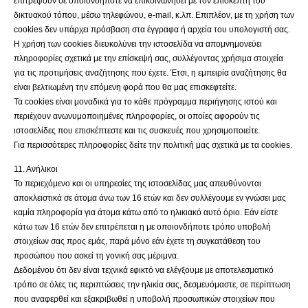
επιτρέψουν σε οποιονδήποτε να επικοινωνήσει με τον επισκέπτη του
δικτυακού τόπου, μέσω τηλεφώνου, e-mail, κ.λπ. Επιπλέον, με τη χρήση των
cookies δεν υπάρχει πρόσβαση στα έγγραφα ή αρχεία του υπολογιστή σας.
Η χρήση των cookies διευκολύνει την ιστοσελίδα να απομνημονεύει
πληροφορίες σχετικά με την επίσκεψή σας, συλλέγοντας χρήσιμα στοιχεία
για τις προτιμήσεις αναζήτησης που έχετε. Έτσι, η εμπειρία αναζήτησης θα
είναι βελτιωμένη την επόμενη φορά που θα μας επισκεφτείτε.
Τα cookies είναι μοναδικά για το κάθε πρόγραμμα περιήγησης ιστού και
περιέχουν ανωνυμοποιημένες πληροφορίες, οι οποίες αφορούν τις
ιστοσελίδες που επισκέπτεστε και τις συσκευές που χρησιμοποιείτε.
Για περισσότερες πληροφορίες δείτε την πολιτική μας σχετικά με τα cookies.
11. Ανήλικοι
Το περιεχόμενο και οι υπηρεσίες της ιστοσελίδας μας απευθύνονται
αποκλειστικά σε άτομα άνω των 16 ετών και δεν συλλέγουμε εν γνώσει μας
καμία πληροφορία για άτομα κάτω από το ηλικιακό αυτό όριο. Εάν είστε
κάτω των 16 ετών δεν επιτρέπεται η με οποιονδήποτε τρόπο υποβολή
στοιχείων σας προς εμάς, παρά μόνο εάν έχετε τη συγκατάθεση του
προσώπου που ασκεί τη γονική σας μέριμνα.
Δεδομένου ότι δεν είναι τεχνικά εφικτό να ελέγξουμε με αποτελεσματικό
τρόπο σε όλες τις περιπτώσεις την ηλικία σας, δεσμευόμαστε, σε περίπτωση
που αναφερθεί και εξακριβωθεί η υποβολή προσωπικών στοιχείων που