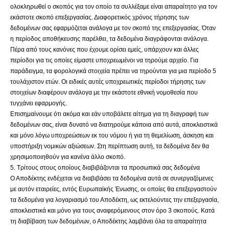
ολοκληρωθεί ο σκοπός για τον οποίο τα συλλέξαμε είναι απαραίτητο για τον
εκάστοτε σκοπό επεξεργασίας. Διαφορετικός χρόνος τήρησης των
δεδομένων σας εφαρμόζεται ανάλογα με τον σκοπό της επεξεργασίας. Όταν
η περίοδος αποθήκευσης παρέλθει, τα δεδομένα διαγράφονται ανάλογα.
Πέρα από τους κανόνες που έχουμε ορίσει εμείς, υπάρχουν και άλλες
περίοδοι για τις οποίες είμαστε υποχρεωμένοι να τηρούμε αρχείο. Για
παράδειγμα, τα φορολογικά στοιχεία πρέπει να τηρούνται για μια περίοδο 5
τουλάχιστον ετών. Οι ειδικές αυτές υποχρεωτικές περίοδοι τήρησης των
στοιχείων διαφέρουν ανάλογα με την εκάστοτε εθνική νομοθεσία που
τυγχάνει εφαρμογής.
Επισημαίνουμε ότι ακόμα και εάν υποβάλετε αίτημα για τη διαγραφή των
δεδομένων σας, είναι δυνατό να διατηρούμε κάποια από αυτά, αποκλειστικά
και μόνο λόγω υποχρεώσεων εκ του νόμου ή για τη θεμελίωση, άσκηση και
υποστήριξη νομικών αξιώσεων. Στη περίπτωση αυτή, τα δεδομένα δεν θα
χρησιμοποιηθούν για κανένα άλλο σκοπό.
5. Τρίτους στους οποίους διαβιβάζονται τα προσωπικά σας δεδομένα
Ο Αποδέκτης ενδέχεται να διαβιβάσει τα δεδομένα αυτά σε συνεργαζόμενες
με αυτόν εταιρείες, εντός Ευρωπαϊκής Ένωσης, οι οποίες θα επεξεργαστούν
τα δεδομένα για λογαριασμό του Αποδέκτη, ως εκτελούντες την επεξεργασία,
αποκλειστικά και μόνο για τους αναφερόμενους στον όρο 3 σκοπούς. Κατά
τη διαβίβαση των δεδομένων, ο Αποδέκτης λαμβάνει όλα τα απαραίτητα