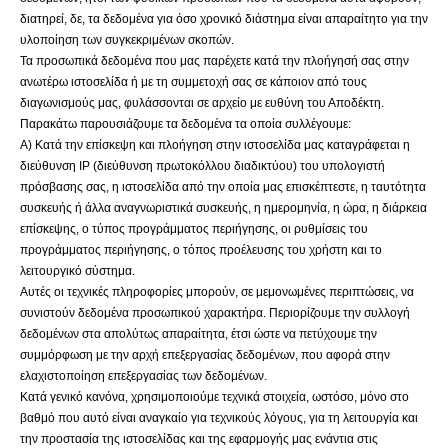
διατηρεί, δε, τα δεδομένα για όσο χρονικό διάστημα είναι απαραίτητο για την
υλοποίηση των συγκεκριμένων σκοπών.
Τα προσωπικά δεδομένα που μας παρέχετε κατά την πλοήγησή σας στην
ανωτέρω ιστοσελίδα ή με τη συμμετοχή σας σε κάποιον από τους
διαγωνισμούς μας, φυλάσσονται σε αρχείο με ευθύνη του Αποδέκτη.
Παρακάτω παρουσιάζουμε τα δεδομένα τα οποία συλλέγουμε:
Α) Κατά την επίσκεψη και πλοήγηση στην ιστοσελίδα μας καταγράφεται η
διεύθυνση IP (διεύθυνση πρωτοκόλλου διαδικτύου) του υπολογιστή
πρόσβασης σας, η ιστοσελίδα από την οποία μας επισκέπτεστε, η ταυτότητα
συσκευής ή άλλα αναγνωριστικά συσκευής, η ημερομηνία, η ώρα, η διάρκεια
επίσκεψης, ο τύπος προγράμματος περιήγησης, οι ρυθμίσεις του
προγράμματος περιήγησης, ο τόπος προέλευσης του χρήστη και το
λειτουργικό σύστημα.
Αυτές οι τεχνικές πληροφορίες μπορούν, σε μεμονωμένες περιπτώσεις, να
συνιστούν δεδομένα προσωπικού χαρακτήρα. Περιορίζουμε την συλλογή
δεδομένων στα απολύτως απαραίτητα, έτσι ώστε να πετύχουμε την
συμμόρφωση με την αρχή επεξεργασίας δεδομένων, που αφορά στην
ελαχιστοποίηση επεξεργασίας των δεδομένων.
Κατά γενικό κανόνα, χρησιμοποιούμε τεχνικά στοιχεία, ωστόσο, μόνο στο
βαθμό που αυτό είναι αναγκαίο για τεχνικούς λόγους, για τη λειτουργία και
την προστασία της ιστοσελίδας και της εφαρμογής μας ενάντια στις