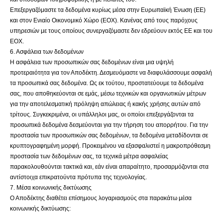
Επεξεργαζόμαστε τα δεδομένα κυρίως μέσα στην Ευρωπαϊκή Ένωση (ΕΕ)
και στον Ενιαίο Οικονομικό Χώρο (ΕΟΧ). Κανένας από τους παρόχους
υπηρεσιών με τους οποίους συνεργαζόμαστε δεν εδρεύουν εκτός ΕΕ και του
ΕΟΧ.
6. Ασφάλεια των δεδομένων
Η ασφάλεια των προσωπικών σας δεδομένων είναι μια υψηλή
προτεραιότητα για τον Αποδέκτη. Δεσμευόμαστε να διαφυλάσσουμε ασφαλή
τα προσωπικά σας δεδομένα. Ως εκ τούτου, προστατεύουμε τα δεδομένα
σας, που αποθηκεύονται σε εμάς, μέσω τεχνικών και οργανωτικών μέτρων
για την αποτελεσματική πρόληψη απώλειας ή κακής χρήσης αυτών από
τρίτους. Συγκεκριμένα, οι υπάλληλοι μας, οι οποίοι επεξεργάζονται τα
προσωπικά δεδομένα δεσμεύονται για την τήρηση του απορρήτου. Για την
προστασία των προσωπικών σας δεδομένων, τα δεδομένα μεταδίδονται σε
κρυπτογραφημένη μορφή. Προκειμένου να εξασφαλιστεί η μακροπρόθεσμη
προστασία των δεδομένων σας, τα τεχνικά μέτρα ασφαλείας
παρακολουθούνται τακτικά και, εάν είναι απαραίτητο, προσαρμόζονται στα
αντίστοιχα επικρατούντα πρότυπα της τεχνολογίας.
7. Μέσα κοινωνικής δικτύωσης
Ο Αποδέκτης διαθέτει επίσημους λογαριασμούς στα παρακάτω μέσα
κοινωνικής δικτύωσης: