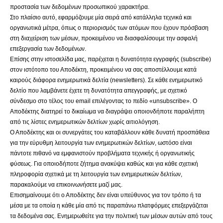
προστασία των δεδομένων προσωπικού χαρακτήρα.
Στο πλαίσιο αυτό, εφαρμόζουμε μία σειρά από κατάλληλα τεχνικά και
οργανωτικά μέτρα, όπως ο περιορισμός των ατόμων που έχουν πρόσβαση
στη διαχείριση των μέσων, προκειμένου να διασφαλίσουμε την ασφαλή
επεξεργασία των δεδομένων.
Επίσης στην ιστοσελίδα μας, παρέχεται η δυνατότητα εγγραφής (subscribe)
στον ιστότοπο του Αποδέκτη, προκειμένου να σας αποστέλλουμε κατά
καιρούς διάφορα ενημερωτικά δελτία (newsletters). Σε κάθε ενημερωτικό
δελτίο που λαμβάνετε έχετε τη δυνατότητα απεγγραφής, με σχετικό
σύνδεσμο στο τέλος του email επιλέγοντας το πεδίο «unsubscribe». Ο
Αποδέκτης διατηρεί το δικαίωμα να διαγράψει οποιονδήποτε παραλήπτη
από τις λίστες ενημερωτικών δελτίων χωρίς αιτιολόγηση.
Ο Αποδέκτης και οι συνεργάτες του καταβάλλουν κάθε δυνατή προσπάθεια
για την εύρυθμη λειτουργία των ενημερωτικών δελτίων, ωστόσο είναι
πάντοτε πιθανό να εμφανιστούν προβλήματα τεχνικής ή οργανωτικής
φύσεως. Για οποιοδήποτε ζήτημα ανακύψει καθώς και για κάθε σχετική
πληροφορία σχετικά με τη λειτουργία των ενημερωτικών δελτίων,
παρακαλούμε να επικοινωνήσετε μαζί μας.
Επισημαίνουμε ότι ο Αποδέκτης δεν είναι υπεύθυνος για τον τρόπο ή τα
μέσα με τα οποία η κάθε μία από τις παραπάνω πλατφόρμες επεξεργάζεται
τα δεδομένα σας. Ενημερωθείτε για την πολιτική των μέσων αυτών από τους