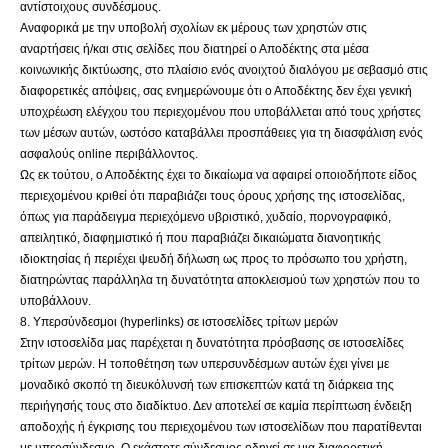
αντίστοιχους συνδέσμους.
Αναφορικά με την υποβολή σχολίων εκ μέρους των χρηστών στις
αναρτήσεις ή/και στις σελίδες που διατηρεί ο Αποδέκτης στα μέσα
κοινωνικής δικτύωσης, στο πλαίσιο ενός ανοιχτού διαλόγου με σεβασμό στις
διαφορετικές απόψεις, σας ενημερώνουμε ότι ο Αποδέκτης δεν έχει γενική
υποχρέωση ελέγχου του περιεχομένου που υποβάλλεται από τους χρήστες
των μέσων αυτών, ωστόσο καταβάλλει προσπάθειες για τη διασφάλιση ενός
ασφαλούς online περιβάλλοντος.
Ως εκ τούτου, ο Αποδέκτης έχει το δικαίωμα να αφαιρεί οποιοδήποτε είδος
περιεχομένου κριθεί ότι παραβιάζει τους όρους χρήσης της ιστοσελίδας,
όπως για παράδειγμα περιεχόμενο υβριστικό, χυδαίο, πορνογραφικό,
απειλητικό, διαφημιστικό ή που παραβιάζει δικαιώματα διανοητικής
ιδιοκτησίας ή περιέχει ψευδή δήλωση ως προς το πρόσωπο του χρήστη,
διατηρώντας παράλληλα τη δυνατότητα αποκλεισμού των χρηστών που το
υποβάλλουν.
8. Υπερσύνδεσμοι (hyperlinks) σε ιστοσελίδες τρίτων μερών
Στην ιστοσελίδα μας παρέχεται η δυνατότητα πρόσβασης σε ιστοσελίδες
τρίτων μερών. Η τοποθέτηση των υπερσυνδέσμων αυτών έχει γίνει με
μοναδικό σκοπό τη διευκόλυνσή των επισκεπτών κατά τη διάρκεια της
περιήγησής τους στο διαδίκτυο. Δεν αποτελεί σε καμία περίπτωση ένδειξη
αποδοχής ή έγκρισης του περιεχομένου των ιστοσελίδων που παρατίθενται
με υπερσύνδεσμο. Ο εκάστοτε σύνδεσμος οδηγεί σε μια διαφορετική