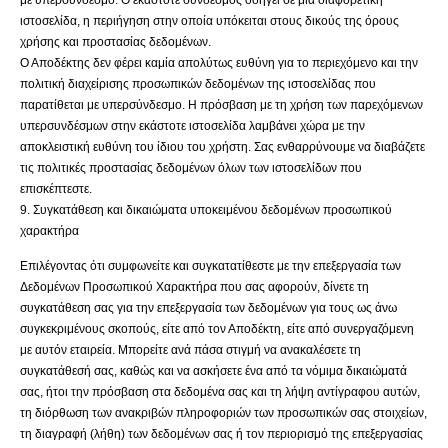
ιστοσελίδα, η περιήγηση στην οποία υπόκειται στους δικούς της όρους
χρήσης και προστασίας δεδομένων.
Ο Αποδέκτης δεν φέρει καμία απολύτως ευθύνη για το περιεχόμενο και την
πολιτική διαχείρισης προσωπικών δεδομένων της ιστοσελίδας που
παρατίθεται με υπερσύνδεσμο. Η πρόσβαση με τη χρήση των παρεχόμενων
υπερσυνδέσμων στην εκάστοτε ιστοσελίδα λαμβάνει χώρα με την
αποκλειστική ευθύνη του ίδιου του χρήστη. Σας ενθαρρύνουμε να διαβάζετε
τις πολιτικές προστασίας δεδομένων όλων των ιστοσελίδων που
επισκέπτεστε.
9. Συγκατάθεση και δικαιώματα υποκειμένου δεδομένων προσωπικού
χαρακτήρα
Επιλέγοντας ότι συμφωνείτε και συγκατατίθεστε με την επεξεργασία των
Δεδομένων Προσωπικού Χαρακτήρα που σας αφορούν, δίνετε τη
συγκατάθεση σας για την επεξεργασία των δεδομένων για τους ως άνω
συγκεκριμένους σκοπούς, είτε από τον Αποδέκτη, είτε από συνεργαζόμενη
με αυτόν εταιρεία. Μπορείτε ανά πάσα στιγμή να ανακαλέσετε τη
συγκατάθεσή σας, καθώς και να ασκήσετε ένα από τα νόμιμα δικαιώματά
σας, ήτοι την πρόσβαση στα δεδομένα σας και τη λήψη αντίγραφου αυτών,
τη διόρθωση των ανακριβών πληροφοριών των προσωπικών σας στοιχείων,
τη διαγραφή (λήθη) των δεδομένων σας ή τον περιορισμό της επεξεργασίας