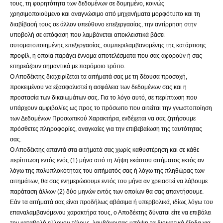
τους, τη φορητότητα των δεδομένων σε δομημένο, κοινώς
χρησιμοποιούμενο και αναγνώσιμο από μηχανήματα μορφότυπο και τη
διαβίβασή τους σε άλλον υπεύθυνο επεξεργασίας, την αντίρρηση στην
υποβολή σε απόφαση που λαμβάνεται αποκλειστικά βάσει
αυτοματοποιημένης επεξεργασίας, συμπεριλαμβανομένης της κατάρτισης
προφίλ, η οποία παράγει έννομα αποτελέσματα που σας αφορούν ή σας
επηρεάζουν σημαντικά με παρόμοιο τρόπο.
Ο Αποδέκτης διαχειρίζεται τα αιτήματά σας με τη δέουσα προσοχή,
προκειμένου να εξασφαλιστεί η ασφάλεια των δεδομένων σας και η
προστασία των δικαιωμάτων σας. Για το λόγο αυτό, σε περίπτωση που
υπάρχουν αμφιβολίες ως προς το πρόσωπο που αιτείται την γνωστοποίηση
των Δεδομένων Προσωπικού Χαρακτήρα, ενδέχεται να σας ζητήσουμε
πρόσθετες πληροφορίες, αναγκαίες για την επιβεβαίωση της ταυτότητας
σας.
Ο Αποδέκτης απαντά στα αιτήματά σας χωρίς καθυστέρηση και σε κάθε
περίπτωση εντός ενός (1) μήνα από τη λήψη εκάστου αιτήματος εκτός αν
λόγω της πολυπλοκότητας του αιτήματός σας ή λόγω της πληθώρας των
αιτημάτων, θα σας ενημερώσουμε εντός του μήνα αν χρειαστεί να λάβουμε
παράταση άλλων (2) δύο μηνών εντός των οποίων θα σας απαντήσουμε.
Εάν τα αιτήματά σας είναι προδήλως αβάσιμα ή υπερβολικά, ιδίως λόγω του
επαναλαμβανόμενου χαρακτήρα τους, ο Αποδέκτης δύναται είτε να επιβάλει