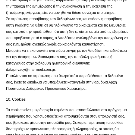
την καταβολή εύλογου τέλους, λαμβάνοντας υπόψη τα διοικητικά έξοδα για
την παροχή της ενημέρωσης ή την ανακοίνωση ή την εκτέλεση της
ζητούμενης ενέργειας, είτε να αρνηθεί να δώσει συνέχεια στο αίτημα.
Σε περίπτωση παραβίασης των δεδομένων σας και εφόσον η παραβίαση
αυτή ενδέχεται να θέσει σε υψηλό κίνδυνο τα δικαιώματα και τις ελευθερίες
σας και υπό την προϋπόθεση ότι αυτή δεν εμπίπτει σε μία από τις εξαιρέσεις
που προβλέπει ρητά ο νόμος, ο Αποδέκτης αναλαμβάνει την υποχρέωση να
σας ενημερώσει σχετικώς χωρίς αδικαιολόγητη καθυστέρηση.
Μπορείτε να επικοινωνείτε ανά πάσα στιγμή με τον Αποδέκτη και ειδικότερα
για την άσκηση των δικαιωμάτων σας, την υποβολή ερωτήματος ή
καταγγελίας στην ακόλουθη ηλεκτρονική διεύθυνση:
dataprivacy@intermed.com.gr.
Επιπλέον και σε περίπτωση που θεωρείτε ότι παραβιάζονται τα δεδομένα
σας, έχετε το δικαίωμα να υποβάλλετε καταγγελία στην αρμόδια Αρχή
Προστασίας Δεδομένων Προσωπικού Χαρακτήρα.
10. Cookies
Τα cookies είναι μικρά αρχεία κειμένων που αποστέλλονται στο πρόγραμμα
περιήγησης που χρησιμοποιείτε και αποθηκεύονται στον υπολογιστή σας,
όσο βρίσκεστε μέσα στην ιστοσελίδα μας. Σε καμία περίπτωση τα cookies
δεν περιέχουν προσωπικές πληροφορίες ή πληροφορίες, οι οποίες θα