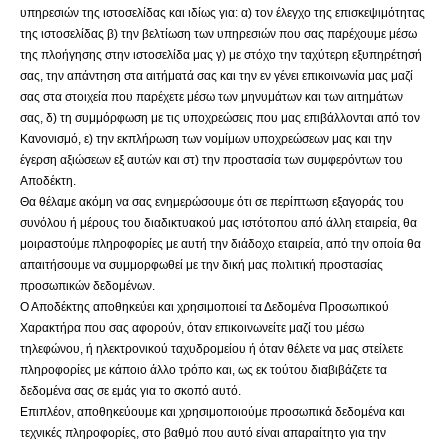
υπηρεσιών της ιστοσελίδας και ιδίως για: α) τον έλεγχο της επισκεψιμότητας
της ιστοσελίδας β) την βελτίωση των υπηρεσιών που σας παρέχουμε μέσω
της πλοήγησης στην ιστοσελίδα μας γ) με στόχο την ταχύτερη εξυπηρέτησή
σας, την απάντηση στα αιτήματά σας και την εν γένει επικοινωνία μας μαζί
σας στα στοιχεία που παρέχετε μέσω των μηνυμάτων και των αιτημάτων
σας, δ) τη συμμόρφωση με τις υποχρεώσεις που μας επιβάλλονται από τον
Κανονισμό, ε) την εκπλήρωση των νομίμων υποχρεώσεων μας και την
έγερση αξιώσεων εξ αυτών και στ) την προστασία των συμφερόντων του
Αποδέκτη.
Θα θέλαμε ακόμη να σας ενημερώσουμε ότι σε περίπτωση εξαγοράς του
συνόλου ή μέρους του διαδικτυακού μας ιστότοπου από άλλη εταιρεία, θα
μοιραστούμε πληροφορίες με αυτή την διάδοχο εταιρεία, από την οποία θα
απαιτήσουμε να συμμορφωθεί με την δική μας πολιτική προστασίας
προσωπικών δεδομένων.
Ο Αποδέκτης αποθηκεύει και χρησιμοποιεί τα Δεδομένα Προσωπικού
Χαρακτήρα που σας αφορούν, όταν επικοινωνείτε μαζί του μέσω
τηλεφώνου, ή ηλεκτρονικού ταχυδρομείου ή όταν θέλετε να μας στείλετε
πληροφορίες με κάποιο άλλο τρόπο και, ως εκ τούτου διαβιβάζετε τα
δεδομένα σας σε εμάς για το σκοπό αυτό.
Επιπλέον, αποθηκεύουμε και χρησιμοποιούμε προσωπικά δεδομένα και
τεχνικές πληροφορίες, στο βαθμό που αυτό είναι απαραίτητο για την