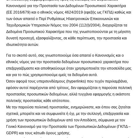
Κανονισμού για την Προστασία των Δεδομένων Προσωπικού Χαρακτήρα
(ΕΕ 2016/679) και ο εθνικός νόμος 4624/2019 (εφεξής ως ΓΚΠΔ) καθώς και
των όσων απαιτεί ο Περί Ρυθμίσεως Ηλεκτρονικών Επικοινωνιών και
Ταχυδρομικών Υπηρεσιών Νόμος του 2004 (112(I)/2004), διαχειρίζεται τα
Δεδομένα Προσωπικού Χαρακτήρα που της γνωστοποιούνται με τη μέγιστη
δυνατή προσοχή, εξασφαλίζοντας, σε κάθε περίπτωση, την προστασία και
ιδιωτικότητα αυτών.
Για το σκοπό αυτό, σας γνωστοποιούμε όσα απαιτεί ο Κανονισμός και ο
εθνικός νόμος για την προστασία δεδομένων προσωπικού χαρακτήρα που
επεξεργαζόμαστε και αποθηκεύουμε όταν χρησιμοποιείτε την ιστοσελίδα μας
και για το πώς χρησιμοποιούμε εμείς τα δεδομένα αυτά.
Όσον αφορά τους υπερσυνδέσμους (hyperlinks) που τυχόν περιλαμβάνει,
εφόσον αυτοί παρέχονται από τρίτους, δεν εφαρμόζεται η παρούσα πολιτική
προστασίας προσωπικών δεδομένων, αλλά τυγχάνει εφαρμογής η εκάστοτε
πολιτικής προστασίας κάθε ιστότοπου.
Με την παρούσα πολιτική προστασίας, ενημερώνεστε, και όπου σας ζητείται
σχετικά, μπορείτε και να συμφωνείτε ή όχι, με την συλλογή, επεξεργασία και
χρήση των προσωπικών δεδομένων από τον Αποδέκτη, σύμφωνα με τον
Γενικό Κανονισμό για την Προστασία των Προσωπικών Δεδομένων (ΓΚΠΔ –
GDPR) και τους κάτωθι όρους χρήσης.