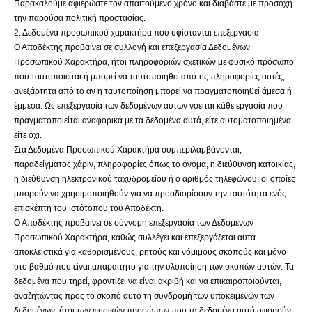
Παρακαλούμε αφιερώστε τον απαιτούμενο χρόνο και διαβάστε με προσοχή
την παρούσα πολιτική προστασίας.
2. Δεδομένα προσωπικού χαρακτήρα που υφίστανται επεξεργασία
Ο Αποδέκτης προβαίνει σε συλλογή και επεξεργασία Δεδομένων
Προσωπικού Χαρακτήρα, ήτοι πληροφοριών σχετικών με φυσικό πρόσωπο
που ταυτοποιείται ή μπορεί να ταυτοποιηθεί από τις πληροφορίες αυτές,
ανεξάρτητα από το αν η ταυτοποίηση μπορεί να πραγματοποιηθεί άμεσα ή
έμμεσα. Ως επεξεργασία των δεδομένων αυτών νοείται κάθε εργασία που
πραγματοποιείται αναφορικά με τα δεδομένα αυτά, είτε αυτοματοποιημένα
είτε όχι.
Στα Δεδομένα Προσωπικού Χαρακτήρα συμπεριλαμβάνονται,
παραδείγματος χάριν, πληροφορίες όπως το όνομα, η διεύθυνση κατοικίας,
η διεύθυνση ηλεκτρονικού ταχυδρομείου ή ο αριθμός τηλεφώνου, οι οποίες
μπορούν να χρησιμοποιηθούν για να προσδιορίσουν την ταυτότητα ενός
επισκέπτη του ιστότοπου του Αποδέκτη.
Ο Αποδέκτης προβαίνει σε σύννομη επεξεργασία των Δεδομένων
Προσωπικού Χαρακτήρα, καθώς συλλέγει και επεξεργάζεται αυτά
αποκλειστικά για καθορισμένους, ρητούς και νόμιμους σκοπούς και μόνο
στο βαθμό που είναι απαραίτητο για την υλοποίηση των σκοπών αυτών. Τα
δεδομένα που τηρεί, φροντίζει να είναι ακριβή και να επικαιροποιούνται,
αναζητώντας προς το σκοπό αυτό τη συνδρομή των υποκειμένων των
δεδομένων, ήτοι των φυσικών προσώπων που τα δεδομένα αυτά αφορούν,