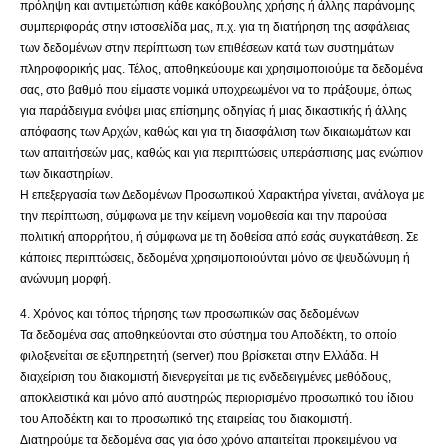
πρόληψη και αντιμετώπιση κάθε κακόβουλης χρήσης ή άλλης παράνομης
συμπεριφοράς στην ιστοσελίδα μας, π.χ. για τη διατήρηση της ασφάλειας
των δεδομένων στην περίπτωση των επιθέσεων κατά των συστημάτων
πληροφορικής μας. Τέλος, αποθηκεύουμε και χρησιμοποιούμε τα δεδομένα
σας, στο βαθμό που είμαστε νομικά υποχρεωμένοι να το πράξουμε, όπως
για παράδειγμα ενόψει μιας επίσημης οδηγίας ή μιας δικαστικής ή άλλης
απόφασης των Αρχών, καθώς και για τη διασφάλιση των δικαιωμάτων και
των απαιτήσεών μας, καθώς και για περιπτώσεις υπεράσπισης μας ενώπιον
των δικαστηρίων.
Η επεξεργασία των Δεδομένων Προσωπικού Χαρακτήρα γίνεται, ανάλογα με
την περίπτωση, σύμφωνα με την κείμενη νομοθεσία και την παρούσα
πολιτική απορρήτου, ή σύμφωνα με τη δοθείσα από εσάς συγκατάθεση. Σε
κάποιες περιπτώσεις, δεδομένα χρησιμοποιούνται μόνο σε ψευδώνυμη ή
ανώνυμη μορφή.
4. Χρόνος και τόπος τήρησης των προσωπικών σας δεδομένων
Τα δεδομένα σας αποθηκεύονται στο σύστημα του Αποδέκτη, το οποίο
φιλοξενείται σε εξυπηρετητή (server) που βρίσκεται στην Ελλάδα. Η
διαχείριση του διακομιστή διενεργείται με τις ενδεδειγμένες μεθόδους,
αποκλειστικά και μόνο από αυστηρώς περιορισμένο προσωπικό του ίδιου
του Αποδέκτη και το προσωπικό της εταιρείας του διακομιστή.
Διατηρούμε τα δεδομένα σας για όσο χρόνο απαιτείται προκειμένου να