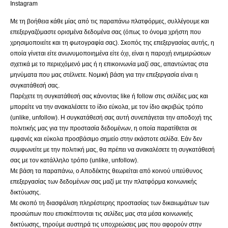
Instagram
Με τη βοήθεια κάθε μίας από τις παραπάνω πλατφόρμες, συλλέγουμε και
επεξεργαζόμαστε ορισμένα δεδομένα σας (όπως το όνομα χρήστη που
χρησιμοποιείτε και τη φωτογραφία σας). Σκοπός της επεξεργασίας αυτής, η
οποία γίνεται είτε ανωνυμοποιημένα είτε όχι, είναι η παροχή ενημερώσεων
σχετικά με το περιεχόμενό μας ή η επικοινωνία μαζί σας, απαντώντας στα
μηνύματα που μας στέλνετε. Νομική βάση για την επεξεργασία είναι η
συγκατάθεσή σας.
Παρέχετε τη συγκατάθεσή σας κάνοντας like ή follow στις σελίδες μας και
μπορείτε να την ανακαλέσετε το ίδιο εύκολα, με τον ίδιο ακριβώς τρόπο
(unlike, unfollow). Η συγκατάθεσή σας αυτή συνεπάγεται την αποδοχή της
πολιτικής μας για την προστασία δεδομένων, η οποία παρατίθεται σε
εμφανές και εύκολα προσβάσιμο σημείο στην εκάστοτε σελίδα. Εάν δεν
συμφωνείτε με την πολιτική μας, θα πρέπει να ανακαλέσετε τη συγκατάθεσή
σας με τον κατάλληλο τρόπο (unlike, unfollow).
Με βάση τα παραπάνω, ο Αποδέκτης θεωρείται από κοινού υπεύθυνος
επεξεργασίας των δεδομένων σας μαζί με την πλατφόρμα κοινωνικής
δικτύωσης.
Με σκοπό τη διασφάλιση πληρέστερης προστασίας των δικαιωμάτων των
προσώπων που επισκέπτονται τις σελίδες μας στα μέσα κοινωνικής
δικτύωσης, τηρούμε αυστηρά τις υποχρεώσεις μας που αφορούν στην