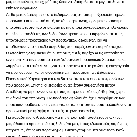
μέτρα ασφάλειας και εχεμύθειας ώστε να εξασφαλιστεί το μέγιστο δυνατό
επίπεδο ασφαλείας.
Δε θα μεταβιβάζουμε ποτέ τα δεδομένα σας σε τρίτα μη εξουσιοδοτημένα
πρόσωπα. Για το σκοπό αυτό, σε κάθε περίπτωση, πριν μεταβιβάσουμε
οποιοδήποτε στοιχείο σε εταιρεία με την οποία συνεργαζόμαστε, ελέγχουμε
ότι όλοι οι αποδέκτες των δεδομένων πρέπει να συμμορφώνονται με τις
υποχρεώσεις προστασίας των προσωπικών δεδομένων και να
αποδεικνύουν το επίπεδο ασφαλείας που παρέχουν με επαρκή στοιχεία.
Ο Αποδέκτης δεσμεύεται ότι οι εταιρείες αυτές παρέχουν τις απαραίτητες
εγγυήσεις για την προστασία των Δεδομένων Προσωπικού Χαρακτήρα και
λαμβάνουν τα κατάλληλα τεχνικά και οργανωτικά μέτρα ώστε η επεξεργασία
να είναι σύννομη και να διασφαλίζεται η προστασία των Δεδομένων
Προσωπικού Χαρακτήρα και των δικαιωμάτων των φυσικών προσώπων
που αφορούν. Επίσης, οι εταιρείες αυτές έχουν συμφωνήσει με τον
Αποδέκτη να μη στέλνουν σε τρίτους τα προσωπικά σας δεδομένα, χωρίς
την άδειά του Αποδέκτη. Ο Αποδέκτης δηλώνει ότι έχει υπογράψει εκ των
προτέρων συμβάσεις με τις εταιρείες αυτές, στις οποίες συμπεριλαμβάνονται
όροι σχετικοί με τη λήψη από αυτές μέτρων ασφαλείας.
Για παράδειγμα, ο Αποδέκτης για την υποστήριξη των λειτουργιών του,
μοιράζεται τα προσωπικά σας δεδομένα με τρίτους εξωτερικούς παρόχους
υπηρεσιών, όπως για παράδειγμα με συνεργαζόμενη εταιρεία εφαρμογών
και υποδομών πληροφορικής ή με πελάτες του.