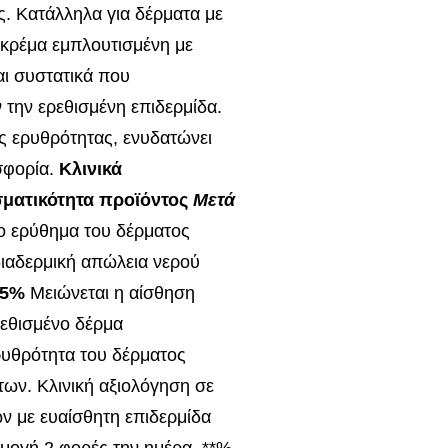
ς. Κατάλληλα για δέρματα με
κρέμα εμπλουτισμένη με
αι συστατικά που
την ερεθισμένη επιδερμίδα.
ς ερυθρότητας, ενυδατώνει
σφορία.
Κλινικά
ματικότητα προϊόντος
Μετά
ο ερύθημα του δέρματος
 διαδερμική απώλεια νερού
95%
Μειώνεται η αίσθηση
ρεθισμένο δέρμα
ρυθρότητα του δέρματος
των. Κλινική αξιολόγηση σε
ών με ευαίσθητη επιδερμίδα
μογή 2 φορές την ημέρα. **%