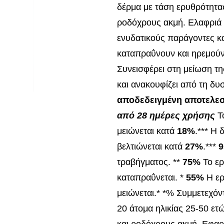
δέρμα με τάση ερυθρότητα
ροδόχρους ακμή. Ελαφριά 
ενυδατικούς παράγοντες κ
καταπραΰνουν και ηρεμούν 
Συνεισφέρει στη μείωση τη
και ανακουφίζει από τη δυ
αποδεδειγμένη αποτελεσ
από 28 ημέρες χρήσης
Τ
μειώνεται κατά
18%
.*** Η
βελτιώνεται κατά
27%
.***
τραβήγματος. **
75%
Το ε
καταπραΰνεται. *
55%
Η ε
μειώνεται.* *% Συμμετεχόν
20 άτομα ηλικίας 25-50 ετ
και ροδόχρους ακμή. Εφαρ