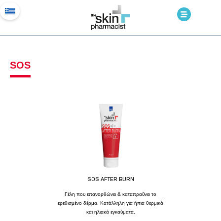
SOS
SOS AFTER BURN
Γέλη που επανορθώνει & καταπραΰνει το
ερεθισμένο δέρμα. Κατάλληλη για ήπια θερμικά
και ηλιακά εγκαύματα.