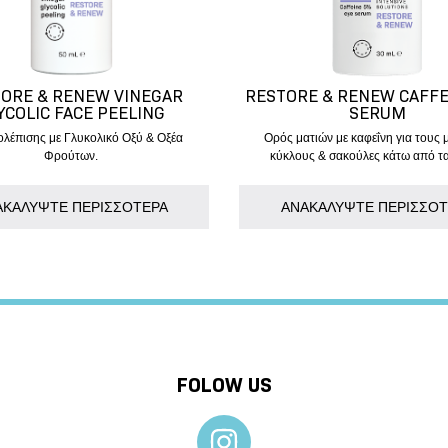
ORE & RENEW VINEGAR
RESTORE & RENEW CAFFE
YCOLIC FACE PEELING
SERUM
ολέπισης με Γλυκολικό Οξύ & Οξέα
Ορός ματιών με καφεΐνη για τους
Φρούτων.
κύκλους & σακούλες κάτω από τα
ΑΚΑΛΥΨΤΕ ΠΕΡΙΣΣΟΤΕΡΑ
AΝΑΚΑΛΥΨΤΕ ΠΕΡΙΣΣΟΤ
FOLOW US